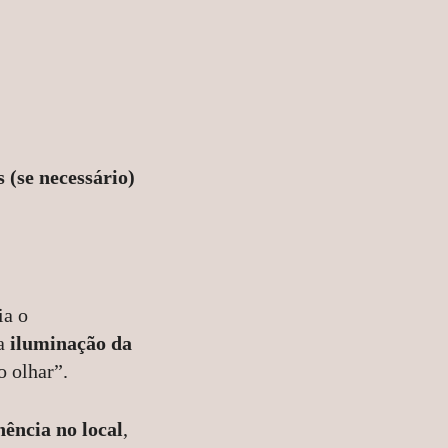
 (se necessário)
ia o
 a
iluminação da
o olhar”.
ência no local
,