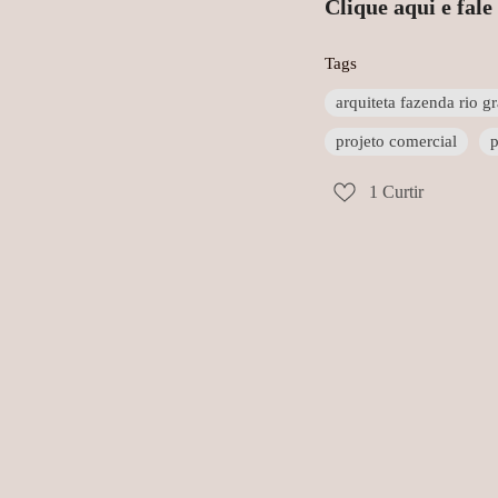
Clique aqui e fal
Tags
arquiteta fazenda rio g
projeto comercial
p
1
Curtir