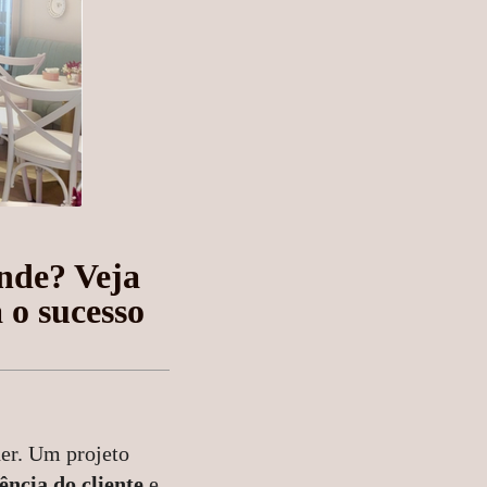
nde? Veja
 o sucesso
er. Um projeto
ência do cliente
e