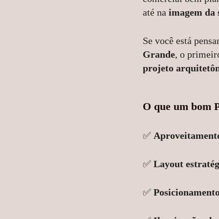
até na
imagem da 
1
Curtir
Se você está pensan
Grande
, o primeir
Comentar
projeto arquitetô
O que um bom Pr
✅
Aproveitamento
✅
Layout estraté
✅
Posicionamento 