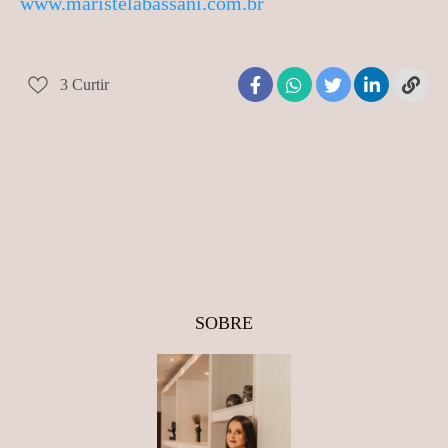
www.maristelabassani.com.br
3
Curtir
SOBRE