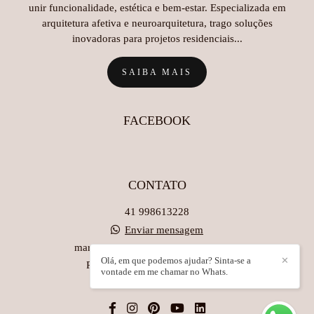
unir funcionalidade, estética e bem-estar. Especializada em
arquitetura afetiva e neuroarquitetura, trago soluções
inovadoras para projetos residenciais...
SAIBA MAIS
FACEBOOK
CONTATO
41 998613228
Enviar mensagem
maristelabassaniarquiteta@gmail.com
Olá, em que podemos ajudar? Sinta-se a
✕
Rua São Dionisío, 541 - Estados
vontade em me chamar no Whats.
Fazenda Rio Grande / PR