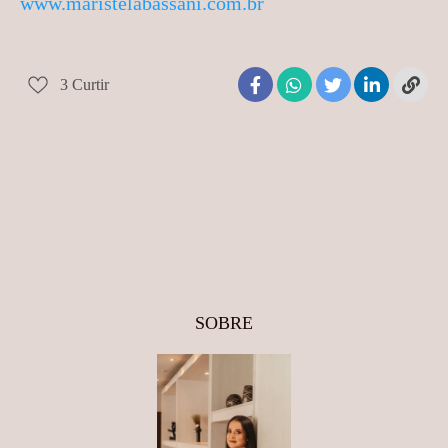
www.maristelabassani.com.br
3
Curtir
SOBRE